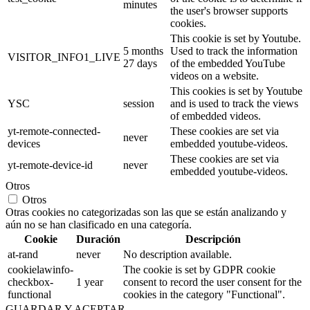
minutes
the user's browser supports
cookies.
This cookie is set by Youtube.
5 months
Used to track the information
VISITOR_INFO1_LIVE
27 days
of the embedded YouTube
videos on a website.
This cookies is set by Youtube
YSC
session
and is used to track the views
of embedded videos.
yt-remote-connected-
These cookies are set via
never
devices
embedded youtube-videos.
These cookies are set via
yt-remote-device-id
never
embedded youtube-videos.
Otros
Otros
Otras cookies no categorizadas son las que se están analizando y
aún no se han clasificado en una categoría.
Cookie
Duración
Descripción
at-rand
never
No description available.
cookielawinfo-
The cookie is set by GDPR cookie
checkbox-
1 year
consent to record the user consent for the
functional
cookies in the category "Functional".
GUARDAR Y ACEPTAR