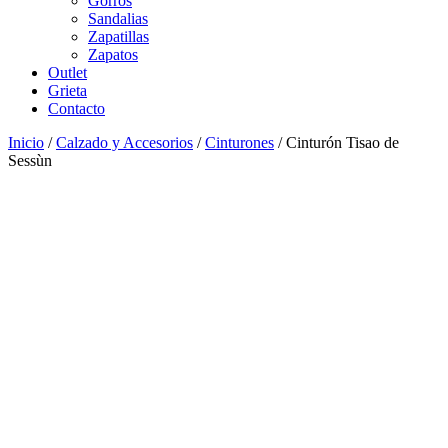
Gorros
Sandalias
Zapatillas
Zapatos
Outlet
Grieta
Contacto
Inicio
/
Calzado y Accesorios
/
Cinturones
/ Cinturón Tisao de
Sessùn