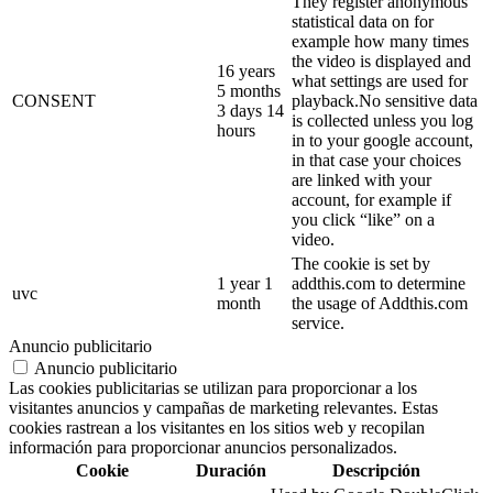
They register anonymous
statistical data on for
example how many times
the video is displayed and
16 years
what settings are used for
5 months
CONSENT
playback.No sensitive data
3 days 14
is collected unless you log
hours
in to your google account,
in that case your choices
are linked with your
account, for example if
you click “like” on a
video.
The cookie is set by
1 year 1
addthis.com to determine
uvc
month
the usage of Addthis.com
service.
Anuncio publicitario
Anuncio publicitario
Las cookies publicitarias se utilizan para proporcionar a los
visitantes anuncios y campañas de marketing relevantes. Estas
cookies rastrean a los visitantes en los sitios web y recopilan
información para proporcionar anuncios personalizados.
Cookie
Duración
Descripción