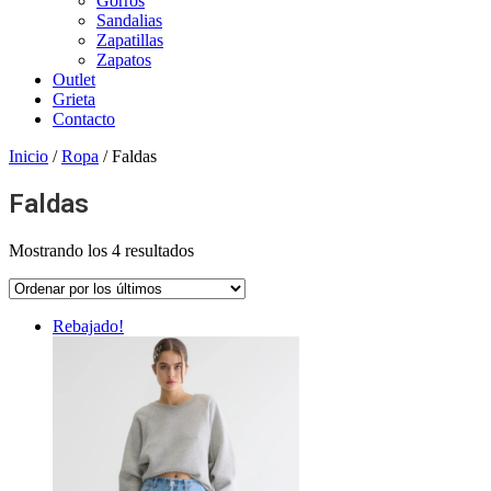
Gorros
Sandalias
Zapatillas
Zapatos
Outlet
Grieta
Contacto
Inicio
/
Ropa
/ Faldas
Faldas
Mostrando los 4 resultados
Rebajado!