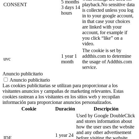
5 months
CONSENT
playback.No sensitive data
3 days 14
is collected unless you log
hours
in to your google account,
in that case your choices
are linked with your
account, for example if
you click “like” on a
video.
The cookie is set by
1 year 1
addthis.com to determine
uvc
month
the usage of Addthis.com
service.
Anuncio publicitario
Anuncio publicitario
Las cookies publicitarias se utilizan para proporcionar a los
visitantes anuncios y campañas de marketing relevantes. Estas
cookies rastrean a los visitantes en los sitios web y recopilan
información para proporcionar anuncios personalizados.
Cookie
Duración
Descripción
Used by Google DoubleClick
and stores information about
how the user uses the website
and any other advertisement
1 year 24
IDE
before visiting the website.