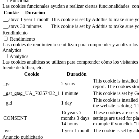
Funcional
Las cookies funcionales ayudan a realizar ciertas funcionalidades, como
Cookie
Duración
__atuvc
1 year 1 month
This cookie is set by Addthis to make sure yo
__atuvs
30 minutes
This cookie is set by Addthis to make sure yo
Rendimiento
Rendimiento
Las cookies de rendimiento se utilizan para comprender y analizar los 
Analytics
Analytics
Las cookies analíticas se utilizan para comprender cómo los visitantes 
fuente de tráfico, etc.
Cookie
Duración
This cookie is installed
_ga
2 years
report. The cookies sto
_gat_gtag_UA_70357432_1
1 minute
This cookie is set by Go
This cookie is installe
_gid
1 day
the website is doing. T
16 years 5
These cookies are set 
CONSENT
months 3 days
settings are used for pl
14 hours
example if you click “l
uvc
1 year 1 month
The cookie is set by ad
Anuncio publicitario