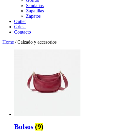
Gorros
Sandalias
Zapatillas
Zapatos
Outlet
Grieta
Contacto
Home
/
Calzado y accesorios
Bolsos
(9)