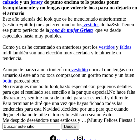
calzado
y un
jersey
de punto encima te lo puedas poner
tranquilamente y no tengas que volverte loca para no dejarlo en
el armario
.
Este año además del look que os he mencionado anteriormente
(vestido +pitillo) me apetecen mucho los
vestidos
de ba&sh.Tienen
ese punto perfecto de la
ropa de mujer Grieta
que va desde
especiales hasta muy ponibles.
Como ya os he comentado en anteriores post los
vestidos
y
faldas
midi también son una elección muy acertada y totalmente en
tendencia.
Aunque te parezca una tontería un
vestidito
normal que tengas en el
armario,si este año no toca comprar,con un gorrito mono y un buen
botín
parecerá otro.
No recargues mucho tu look,hazlo especial con pequeños detalles
para que el resultado sea sencillo a la par que especial.No hace falta
disfrazarte y sentirte fuera de tu piel para ser especial y diferente.
Para terminar te diré que una vez que hayas fichado todas las
tendencias para esta Navidad ,decídete por una para que cuando
llegue el día no te pille el toro y tu estilismo sea un éxito.
Me despido deseándote unas estilosas y …¡Muuuy Felices Fiestas !