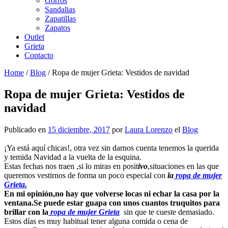
Gorros
Sandalias
Zapatillas
Zapatos
Outlet
Grieta
Contacto
Home
/
Blog
/
Ropa de mujer Grieta: Vestidos de navidad
Ropa de mujer Grieta: Vestidos de
navidad
Publicado en
15 diciembre, 2017
por
Laura Lorenzo
el
Blog
¡Ya está aquí chicas!, otra vez sin darnos cuenta tenemos la querida
y temida Navidad a la vuelta de la esquina.
Estas fechas nos traen ,si lo miras en posit
ivo
,situaciones en las que
queremos vestirnos de forma un poco especial con
la
ropa de mujer
Grieta.
En mi opinión,no hay que volverse locas ni echar la casa por la
ventana.Se puede estar guapa con unos cuantos truquitos para
brillar con la
ropa de mujer Grieta
sin que te cueste demasiado.
Estos días es muy habitual tener alguna comida o cena de