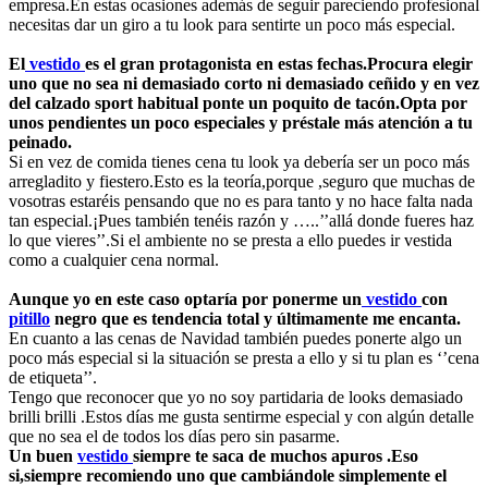
empresa.En estas ocasiones además de seguir pareciendo profesional
necesitas dar un giro a tu look para sentirte un poco más especial.
El
vestido
es el gran protagonista en estas fechas.Procura elegir
uno que no sea ni demasiado corto ni demasiado ceñido y en vez
del calzado sport habitual ponte un poquito de tacón.Opta por
unos pendientes un poco especiales y préstale más atención a tu
peinado.
Si en vez de comida tienes cena tu look ya debería ser un poco más
arregladito y fiestero.Esto es la teoría,porque ,seguro que muchas de
vosotras estaréis pensando que no es para tanto y no hace falta nada
tan especial.¡Pues también tenéis razón y …..’’allá donde fueres haz
lo que vieres’’.Si el ambiente no se presta a ello puedes ir vestida
como a cualquier cena normal.
Aunque yo en este caso optaría por ponerme un
vestido
con
pitillo
negro que es tendencia total y últimamente me encanta.
En cuanto a las cenas de Navidad también puedes ponerte algo un
poco más especial si la situación se presta a ello y si tu plan es ‘’cena
de etiqueta’’.
Tengo que reconocer que yo no soy partidaria de looks demasiado
brilli brilli .Estos días me gusta
sentirme especial y con algún detalle
que no sea el de todos los días pero sin pasarme.
Un buen
vestido
siempre te saca de muchos apuros
.Eso
si,siempre recomiendo uno que cambiándole simplemente el