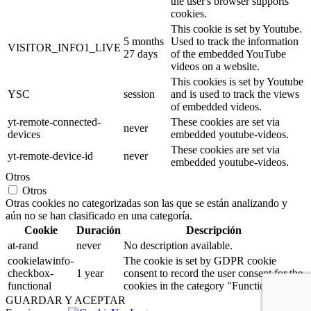
the user's browser supports
cookies.
This cookie is set by Youtube.
5 months
Used to track the information
VISITOR_INFO1_LIVE
27 days
of the embedded YouTube
videos on a website.
This cookies is set by Youtube
YSC
session
and is used to track the views
of embedded videos.
yt-remote-connected-
These cookies are set via
never
devices
embedded youtube-videos.
These cookies are set via
yt-remote-device-id
never
embedded youtube-videos.
Otros
Otros
Otras cookies no categorizadas son las que se están analizando y
aún no se han clasificado en una categoría.
Cookie
Duración
Descripción
at-rand
never
No description available.
cookielawinfo-
The cookie is set by GDPR cookie
checkbox-
1 year
consent to record the user consent for the
functional
cookies in the category "Functional".
GUARDAR Y ACEPTAR