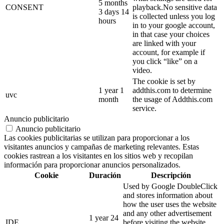
5 months
CONSENT
playback.No sensitive data
3 days 14
is collected unless you log
hours
in to your google account,
in that case your choices
are linked with your
account, for example if
you click “like” on a
video.
The cookie is set by
1 year 1
addthis.com to determine
uvc
month
the usage of Addthis.com
service.
Anuncio publicitario
Anuncio publicitario
Las cookies publicitarias se utilizan para proporcionar a los
visitantes anuncios y campañas de marketing relevantes. Estas
cookies rastrean a los visitantes en los sitios web y recopilan
información para proporcionar anuncios personalizados.
Cookie
Duración
Descripción
Used by Google DoubleClick
and stores information about
how the user uses the website
and any other advertisement
1 year 24
IDE
before visiting the website.